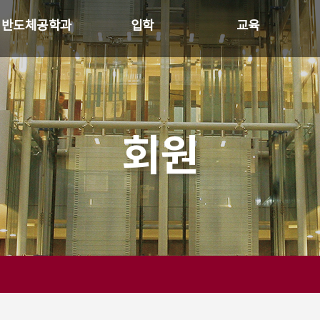
반도체공학과
입학
교육
학과장 인사말
모집안내
교육목표
연혁
입학생 특전
교과소개
학과 개요
홍보자료
회원
SK 하이닉스
교수진 소개
행정실 소개