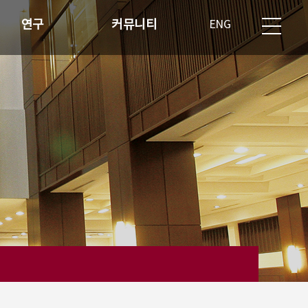
연구
커뮤니티
ENG
반도체 산업현황
재학생 공지사항
연구분야
과제제출 게시판
학생회 게시판
자유게시판
자료실
교직원 전용 게시판
공지사항