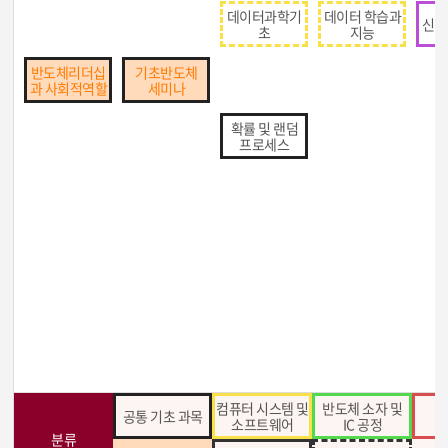
데이터과학기
데이터 학습과
신호
초
지능
반도체리더십
기초반도체
과 사회적역할
세미나
확률 및 랜덤
프로세스
컴퓨터 시스템 및
반도체 소자 및
공통 기초 과목
집
소프트웨어
IC 공정
분류