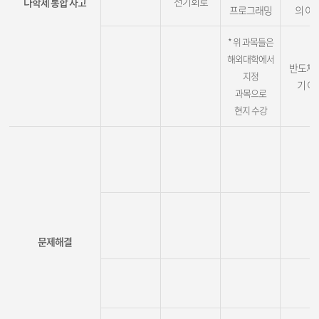
전기회로
다학제 통합 사고
프로그래밍
의 이해
* 위 과목들은
해외대학에서
반도체
지정
기 이
과목으로
현지 수강
문제해결