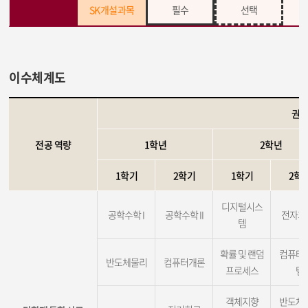
SK개설과목
필수
선택
이수체계도
권장
전공 역량
1학년
2학년
1학기
2학기
1학기
2학
디지털시스
공학수학 I
공학수학 II
전자회로
템
확률 및 랜덤
컴퓨터
반도체물리
컴퓨터개론
프로세스
템
객체지향
반도체