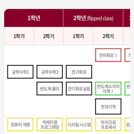
1학년
2학년
3
(flipped class)
1학기
2학기
1학기
2학기
전자회로Ⅰ
전
공학수학1
공학수학2
전기회로
반도체소자의
반
반도체 물리
전기회로실험
이해Ⅰ
전자기학
객체지향
마이크로
컴퓨터 개론
디지털 시스템
컴퓨
프로그래밍
프로세서