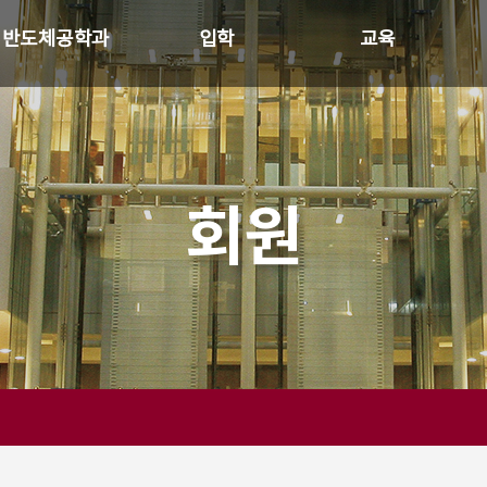
반도체공학과
입학
교육
학과장 인사말
모집안내
교육목표
연혁
입학생 특전
교과소개
학과 개요
홍보자료
회원
SK 하이닉스
교수진 소개
행정실 소개