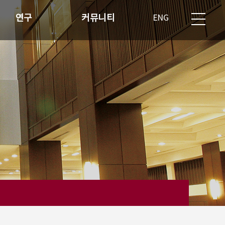
연구
커뮤니티
ENG
반도체 산업현황
재학생 공지사항
연구분야
과제제출 게시판
학생회 게시판
자유게시판
자료실
교직원 전용 게시판
공지사항