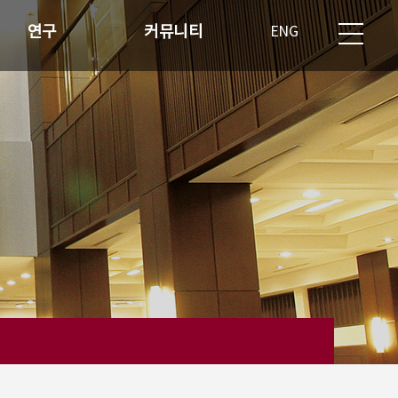
연구
커뮤니티
ENG
반도체 산업현황
재학생 공지사항
연구분야
과제제출 게시판
학생회 게시판
자유게시판
자료실
교직원 전용 게시판
공지사항