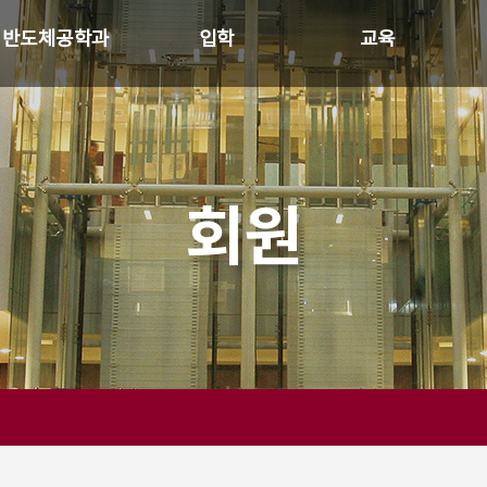
반도체공학과
입학
교육
학과장 인사말
모집안내
교육목표
연혁
입학생 특전
교과소개
학과 개요
홍보자료
회원
SK 하이닉스
교수진 소개
행정실 소개